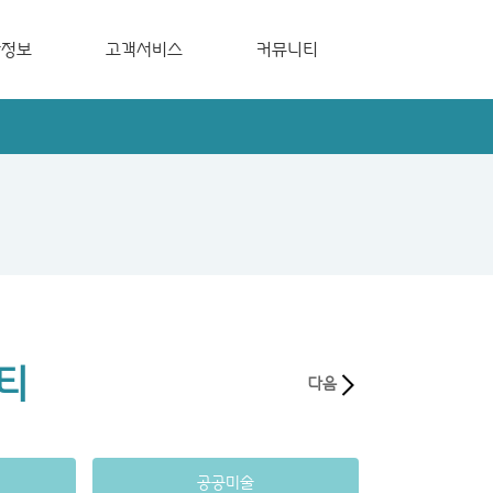
장정보
고객서비스
커뮤니티
지
관심고객등록
그린코아뉴스
지
사이버 신문고
보도자료
입주가이드북
하자접수신청
티
다음
공공미술