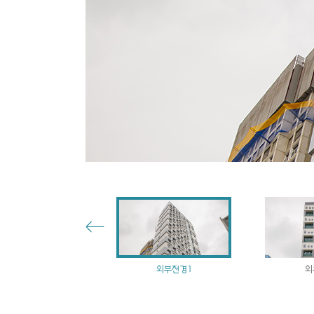
주차장 입구3
외부전경1
외