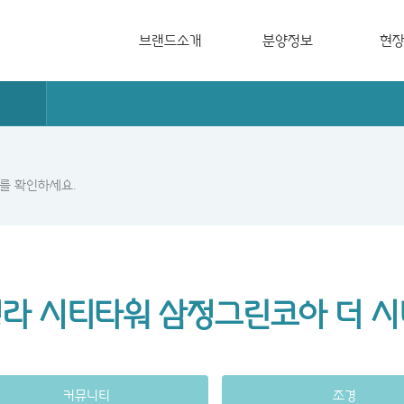
브랜드소개
분양정보
현
브랜드소개
분양캘린더
공사단
QOL
분양중
입주단
Life Style
분양예정
사업실적
를 확인하세요.
Design Style
홍보영상
라 시티타워 삼정그린코아 더 시
커뮤니티
조경