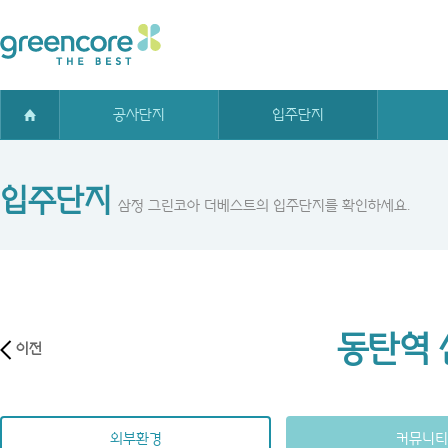
공사단지
입주단지
입주단지
삼정 그린코아 더베스트의 입주단지를 확인하세요.
동탄역
이전
외부환경
커뮤니티