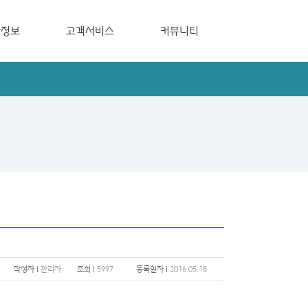
장정보
고객서비스
커뮤니티
지
관심고객등록
그린코아뉴스
지
사이버 신문고
보도자료
입주가이드북
하자접수신청
작성자 |
관리자
조회 |
5997
등록일자 |
2016.05.18