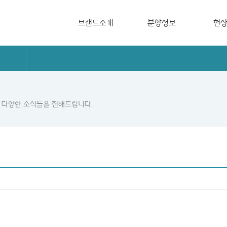
브랜드소개
분양정보
현
브랜드소개
분양캘린더
공사단
QOL
분양중
입주단
Life Style
분양예정
사업실적
 다양한 소식들을 전해드립니다.
Design Style
홍보영상