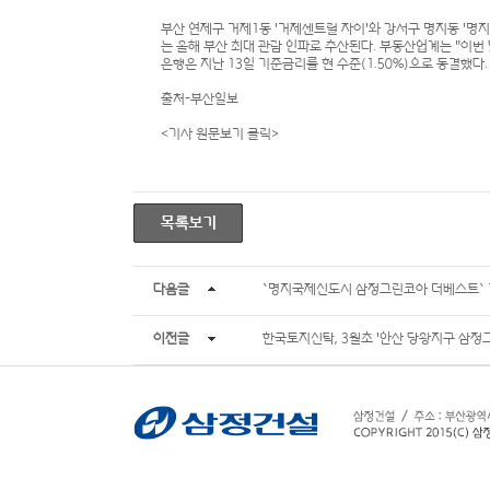
부산 연제구 거제1동 '거제센트럴 자이'와 강서구 명지동 '명지
는 올해 부산 최대 관람 인파로 추산된다. 부동산업계는 "이번
은행은 지난 13일 기준금리를 현 수준(1.50%)으로 동결했다
출처-부산일보
<기사 원문보기 클릭>
다음글
`명지국제신도시 삼정그린코아 더베스트`
이전글
한국토지신탁, 3월초 '안산 당왕지구 삼정