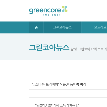
그린코아뉴스
보도자료
그린코아뉴스
삼정 그린코아 더베스트의
'법조타운 프리미엄' 사흘간 6만 명 북적
"'법조타운 프리미엄' 효과, 대단하네."