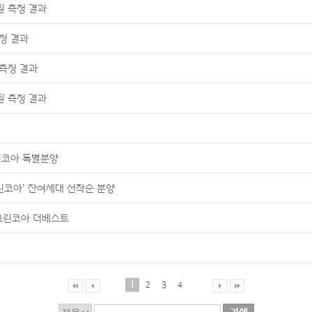
질 측정 결과
정 결과
측정 결과
질 측정 결과
린코아 특별분양
린코아’ 잔여세대 선착순 분양
정그린코아 더베스트
1
2
3
4