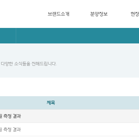
브랜드소개
분양정보
현
브랜드소개
분양캘린더
공사단
QOL
분양중
입주단
Life Style
분양예정
사업실적
 다양한 소식들을 전해드립니다.
Design Style
홍보영상
제목
질 측정 결과
질 측정 결과