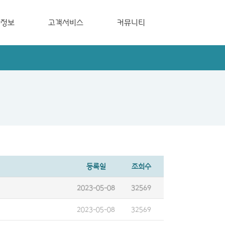
장정보
고객서비스
커뮤니티
지
관심고객등록
그린코아뉴스
지
사이버 신문고
보도자료
입주가이드북
하자접수신청
등록일
조회수
2023-05-08
32569
2023-05-08
32569